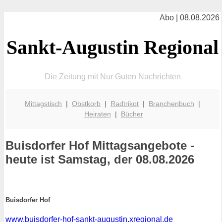
Abo | 08.08.2026
Sankt-Augustin Regional
Die Zeitung mit Nur Guten Nachrichten
Mittagstisch
|
Obstkorb
|
Radtrikot
|
Branchenbuch
|
Heiraten
|
Bücher
Buisdorfer Hof
Mittagsangebote -
heute ist Samstag, der 08.08.2026
Buisdorfer Hof
www.buisdorfer-hof-sankt-augustin.xregional.de